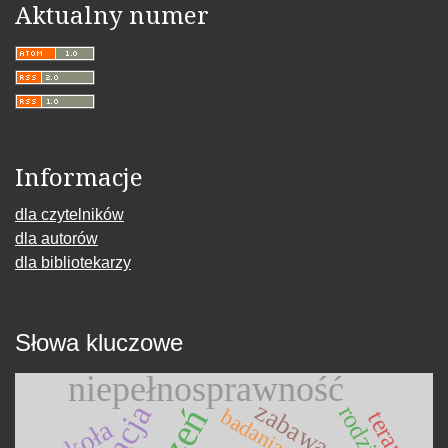
Aktualny numer
Informacje
dla czytelników
dla autorów
dla bibliotekarzy
Słowa kluczowe
niepełnosprawność
zabawa
rodzice
badania
terapia
szkoła