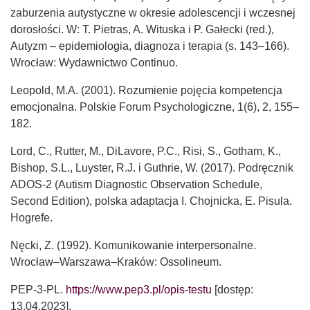
zaburzenia autystyczne w okresie adolescencji i wczesnej
dorosłości. W: T. Pietras, A. Wituska i P. Gałecki (red.),
Autyzm – epidemiologia, diagnoza i terapia (s. 143–166).
Wrocław: Wydawnictwo Continuo.
Leopold, M.A. (2001). Rozumienie pojęcia kompetencja
emocjonalna. Polskie Forum Psychologiczne, 1(6), 2, 155–
182.
Lord, C., Rutter, M., DiLavore, P.C., Risi, S., Gotham, K.,
Bishop, S.L., Luyster, R.J. i Guthrie, W. (2017). Podręcznik
ADOS-2 (Autism Diagnostic Observation Schedule,
Second Edition), polska adaptacja I. Chojnicka, E. Pisula.
Hogrefe.
Nęcki, Z. (1992). Komunikowanie interpersonalne.
Wrocław–Warszawa–Kraków: Ossolineum.
PEP-3-PL.
https://www.pep3.pl/opis-testu
[dostęp:
13.04.2023].