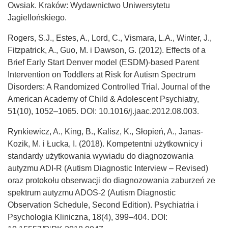
Owsiak. Kraków: Wydawnictwo Uniwersytetu
Jagiellońskiego.
Rogers, S.J., Estes, A., Lord, C., Vismara, L.A., Winter, J.,
Fitzpatrick, A., Guo, M. i Dawson, G. (2012). Effects of a
Brief Early Start Denver model (ESDM)-based Parent
Intervention on Toddlers at Risk for Autism Spectrum
Disorders: A Randomized Controlled Trial. Journal of the
American Academy of Child & Adolescent Psychiatry,
51(10), 1052–1065. DOI: 10.1016/j.jaac.2012.08.003.
Rynkiewicz, A., King, B., Kalisz, K., Słopień, A., Janas-
Kozik, M. i Łucka, I. (2018). Kompetentni użytkownicy i
standardy użytkowania wywiadu do diagnozowania
autyzmu ADI-R (Autism Diagnostic Interview – Revised)
oraz protokołu obserwacji do diagnozowania zaburzeń ze
spektrum autyzmu ADOS-2 (Autism Diagnostic
Observation Schedule, Second Edition). Psychiatria i
Psychologia Kliniczna, 18(4), 399–404. DOI: