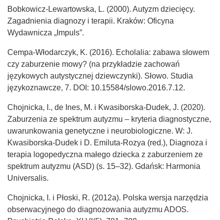
Bobkowicz-Lewartowska, L. (2000). Autyzm dziecięcy.
Zagadnienia diagnozy i terapii. Kraków: Oficyna
Wydawnicza „Impuls”.
Cempa-Włodarczyk, K. (2016). Echolalia: zabawa słowem
czy zaburzenie mowy? (na przykładzie zachowań
językowych autystycznej dziewczynki). Słowo. Studia
językoznawcze, 7. DOI: 10.15584/slowo.2016.7.12.
Chojnicka, I., de Ines, M. i Kwasiborska-Dudek, J. (2020).
Zaburzenia ze spektrum autyzmu – kryteria diagnostyczne,
uwarunkowania genetyczne i neurobiologiczne. W: J.
Kwasiborska-Dudek i D. Emiluta-Rozya (red.), Diagnoza i
terapia logopedyczna małego dziecka z zaburzeniem ze
spektrum autyzmu (ASD) (s. 15–32). Gdańsk: Harmonia
Universalis.
Chojnicka, I. i Płoski, R. (2012a). Polska wersja narzędzia
obserwacyjnego do diagnozowania autyzmu ADOS.