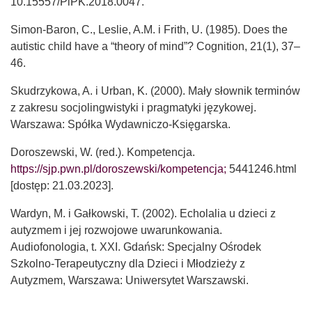
10.15557/PiPK.2018.0047.
Simon-Baron, C., Leslie, A.M. i Frith, U. (1985). Does the
autistic child have a “theory of mind”? Cognition, 21(1), 37–
46.
Skudrzykowa, A. i Urban, K. (2000). Mały słownik terminów
z zakresu socjolingwistyki i pragmatyki językowej.
Warszawa: Spółka Wydawniczo-Księgarska.
Doroszewski, W. (red.). Kompetencja.
https://sjp.pwn.pl/doroszewski/kompetencja;
5441246.html
[dostęp: 21.03.2023].
Wardyn, M. i Gałkowski, T. (2002). Echolalia u dzieci z
autyzmem i jej rozwojowe uwarunkowania.
Audiofonologia, t. XXI. Gdańsk: Specjalny Ośrodek
Szkolno-Terapeutyczny dla Dzieci i Młodzieży z
Autyzmem, Warszawa: Uniwersytet Warszawski.