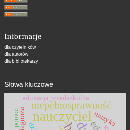
Informacje
dla czytelników
dla autorów
dla bibliotekarzy
Słowa kluczowe
edukacja przedszkolna
niepełnosprawność
diagnoza
pomoc
nauczyciel
muzyka