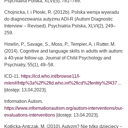
Psychiatria Polska, XLVI(5), 781–789.
Chojnicka, I. i Płoski, R. (2012b). Polska wersja wywiadu
do diagnozowania autyzmu ADI-R (Autism Diagnostic
Interview – Revised). Psychiatria Polska, XLVI(2), 249–
259.
Howlin, P., Savage, S., Moss, P., Tempier, A. i Rutter, M.
(2014). Cognitive and language skills in adults with autism:
a 40-year follow-up. Journal of Child Psychology and
Psychiatry, 55(1), 49–58.
ICD-11.
https://icd.who.int/browse11/l-
m/en#/http%3a%2f%2fid.who.int%2ficd%2fentity%2f437815624
[dostęp: 13.04.2023].
Information Autism.
https://www.informationautism.org/autism-interventions/our-
evaluations-interventions
[dostęp: 13.04.2023].
Kotlicka-Antczak, M. (2010). Autyzm? Nie tylko dziecięcy –