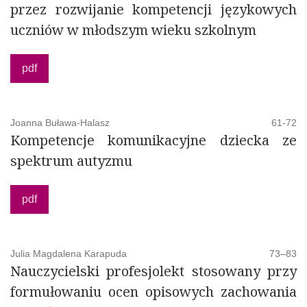
przez rozwijanie kompetencji językowych
otrzymywać nasze zrozumienie i wsparcie, by mogły
uczniów w młodszym wieku szkolnym
stawać się diamentami.
Joanna Skibska
pdf
Bibliografia
Joanna Buława-Halasz
61-72
Korczak, J. (1957).
Wybór pism pedagogicznych.
T. 1.
Kompetencje komunikacyjne dziecka ze
Warszawa: Wydawnictwo PZWS.
spektrum autyzmu
Korczak, J. (1992).
Jak kochać dziecko.
Warszawa: Jacek
Santorski & Co Agencja Wydawnicza.
pdf
Julia Magdalena Karapuda
73–83
Nauczycielski profesjolekt stosowany przy
formułowaniu ocen opisowych zachowania