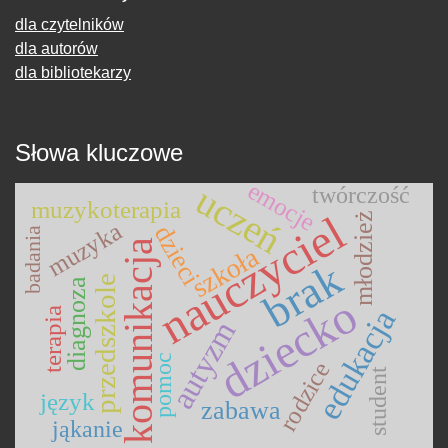
dla czytelników
dla autorów
dla bibliotekarzy
Słowa kluczowe
emocje
uczeń
twórczość
muzykoterapia
nauczyciel
młodzież
muzyka
dzieci
badania
komunikacja
szkoła
brak
przedszkole
diagnoza
dziecko
edukacja
terapia
autyzm
pomoc
rodzice
student
język
zabawa
jąkanie