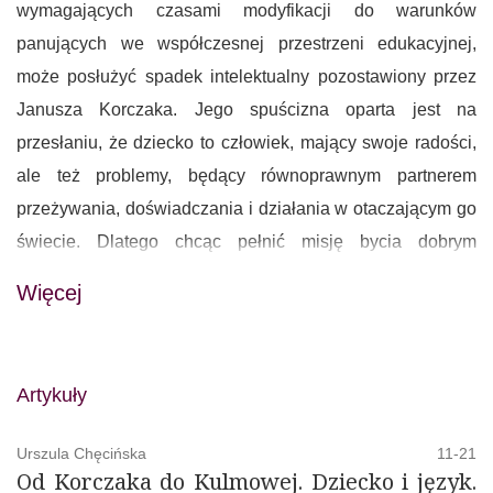
wymagających czasami modyfikacji do warunków
panujących we współczesnej przestrzeni edukacyjnej,
może posłużyć spadek intelektualny pozostawiony przez
Janusza Korczaka. Jego spuścizna oparta jest na
przesłaniu, że dziecko to człowiek, mający swoje radości,
ale też problemy, będący równoprawnym partnerem
przeżywania, doświadczania i działania w otaczającym go
świecie. Dlatego chcąc pełnić misję bycia dobrym
nauczycielem-wychowawcą, musimy pamiętać, że – jak
Więcej
pisał Korczak – „dusza dziecka jest równie złożona jak
nasza, pełna podobnych sprzeczności, tragicznie
zmagająca się w odwiecznym: pragnę, ale nie mogę,
Artykuły
wiem, że należy, ale nie podołam. Wychowawca, który nie
wtłacza, a wyzwala, nie ciągnie, a wznosi, nie ugniata, a
Urszula Chęcińska
11-21
kształtuje, nie dyktuje, a uczy, nie żąda, a zapytuje,
Od Korczaka do Kulmowej. Dziecko i język.